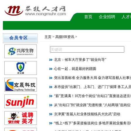
首页
企业招聘
人才
主页
> 高级HR资讯 >
会员专区
北京：候车大厅里多了“就业向导”
心在一起，就是最好的团圆
突出首善标准 全力服务大局 奋力谱写首都人社事
本市提供“出家门、上车门、进厂门”保障 务工人
“薪”意满满！10万余个岗位“出站口”直接送达进
从“出站口”到“就业路”无缝衔接 “八站两场”送岗
京津冀“首届人社业务技能练兵大比武”启动
“线上+线下”多渠道输送岗位 多地开展就业服务活