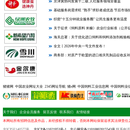
京津冀协同发展十二载 人社服务领域全覆盖
基础服务岗需求旺 “熟手”求职者成优选 节后市
织密“十五分钟就业服务圈” 让民生服务更有温度
关于征求《饲料原料 米糠》农业行业标准（公开
海关总署：关于优化进口饲料和饲料添加剂检验
全文丨2026年中央一号文件发布！
商务部：对原产于欧盟的进口相关乳制品征收反
猪猪网
中国农业网址大全
2345网址导航
猪e网
中国饲料工业信息网
中国饲料业
关于我们
企业会员服务
留言反馈
联系我们
友情链接
本网站所有招聘信息及作品，未经授权不得转载，否则本网站保留追求其法律责任
京ICP证140577号
京ICP备11021953号-1
京公网安备11010802015543号
联系电话：1