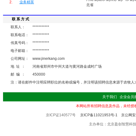
2.
业务精英
北省
联 系 方 式
联系人：
***********
联系电话：
***********
传真号码：
***********
电子邮箱：
***********
公司网址：
www.jinerkang.com
地 址 ：
河南省郑州市中州大道与黄河路金成时广场
邮 编 ：
450000
注：请在邮件中注明应聘职位的名称或编号，并注明该招聘信息来源于农牧人才 http://
关于我们
企业会员
本网站所有招聘信息及作品，未经授
京ICP证140577号
京ICP备11021953号-1
京公网安备
主办单位：北京盈创智慧科技有限公