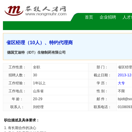
首页
企业招聘
人才
省区经理（10人）、特约代理商
德国艾迪特（IDT）生物制药有限公司
工作性质：
全职
部 门：
省区经理
招聘人数：
30
截止日期：
2013-12
工作经验：
1年以上
学 历：
大专
工作地点：
山东省
性 别：
不限
年 龄：
20-29
邮 件：
bjidt@s
联系人：
刘经理
联系电话：
010809
职位描述及具体要求：
1. 有长期合作的决心