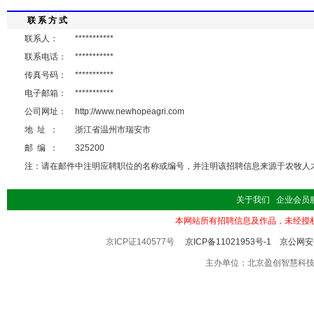
联 系 方 式
联系人：
***********
联系电话：
***********
传真号码：
***********
电子邮箱：
***********
公司网址：
http://www.newhopeagri.com
地 址 ：
浙江省温州市瑞安市
邮 编 ：
325200
注：请在邮件中注明应聘职位的名称或编号，并注明该招聘信息来源于农牧人才 http://
关于我们
企业会员
本网站所有招聘信息及作品，未经授
京ICP证140577号
京ICP备11021953号-1
京公网安备
主办单位：北京盈创智慧科技有限公